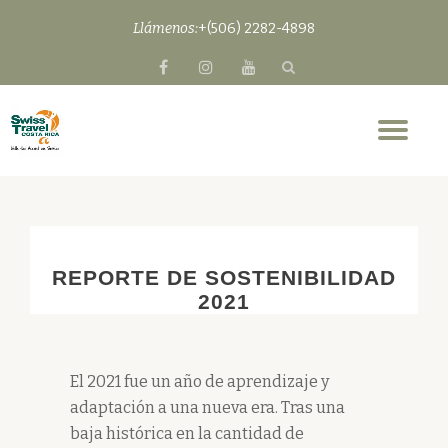
Llámenos:
+(506) 2282-4898
Skip
fa-
fa-
fa-
to
facebook
instagram
youtube
content
Tog
nav
REPORTE DE SOSTENIBILIDAD
2021
El 2021 fue un año de aprendizaje y
adaptación a una nueva era. Tras una
baja histórica en la cantidad de